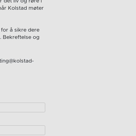
 det liv og røre i
når Kolstad møter
 for å sikre dere
. Bekreftelse og
tting@kolstad-