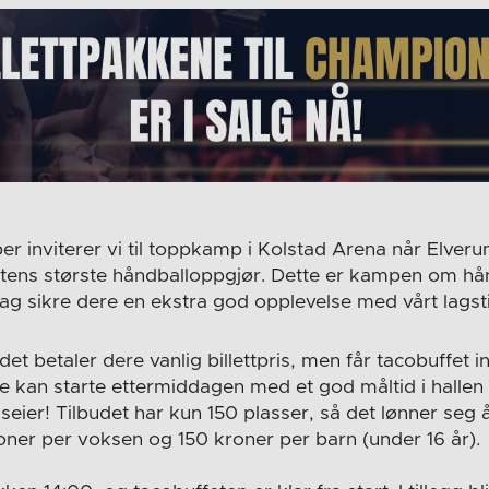
r inviterer vi til toppkamp i Kolstad Arena når Elver
tens største håndballoppgjør. Dette er kampen om hå
ag sikre dere en ekstra god opplevelse med vårt lagst
et betaler dere vanlig billettpris, men får tacobuffet in
e kan starte ettermiddagen med et god måltid i hallen 
eier! Tilbudet har kun 150 plasser, så det lønner seg å
oner per voksen og 150 kroner per barn (under 16 år).