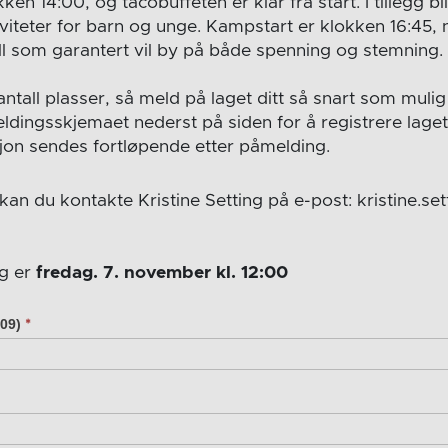
n 14:00, og tacobuffeten er klar fra start. I tillegg blir
iteter for barn og unge. Kampstart er klokken 16:45, 
ell som garantert vil by på både spenning og stemning.
ntall plasser, så meld på laget ditt så snart som mulig
eldingsskjemaet nederst på siden for å registrere laget
jon sendes fortløpende etter påmelding.
kan du kontakte Kristine Setting på e-post:
kristine.se
g er
fredag. 7. november kl. 12:00
G09)
*