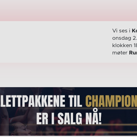
Vi ses i
K
onsdag 2
klokken 1
møter
Ru