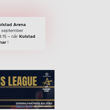
olstad Arena
. september
8:15
– når
Kolstad
nar
!