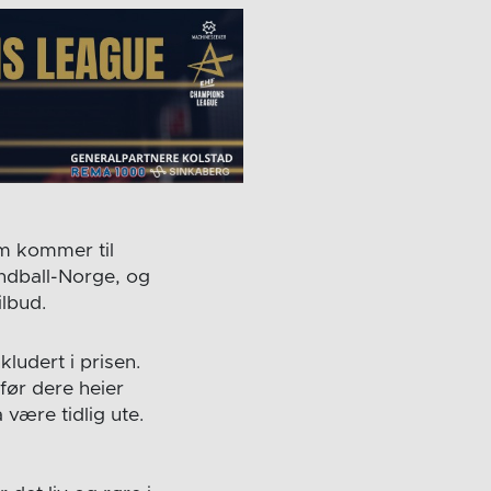
um kommer til
ndball-Norge, og
ilbud.
kludert i prisen.
før dere heier
 være tidlig ute.