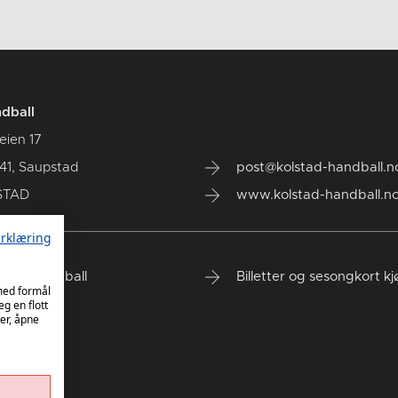
dball
eien 17
41, Saupstad
post@kolstad-handball.n
STAD
www.kolstad-handball.n
rklæring
tad Håndball
Billetter og sesongkort k
 med formål
eg en flott
er, åpne