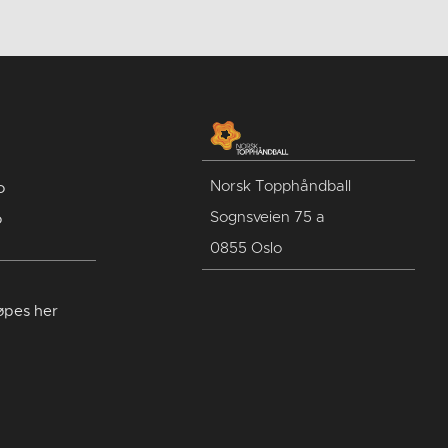
Norsk Topphåndball
o
Sognsveien 75 a
o
0855 Oslo
jøpes her