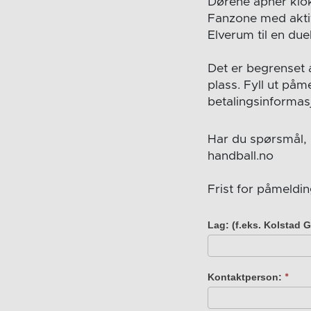
Dørene åpner klokke
Fanzone med aktiv
Elverum til en du
Det er begrenset a
plass. Fyll ut påm
betalingsinformas
Har du spørsmål, 
handball.no
Frist for påmeldin
Lag: (f.eks. Kolstad 
Toppkampen:
lagstilbud
Elverum
Kontaktperson:
*