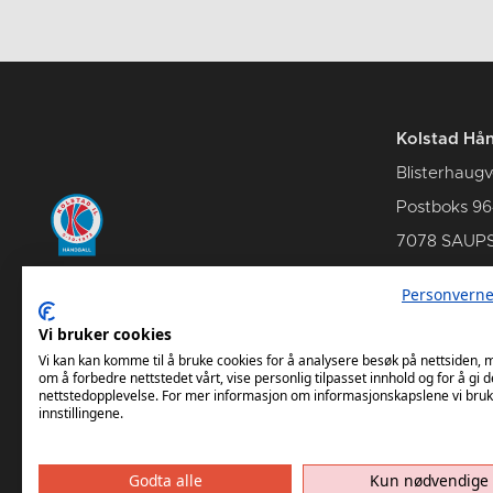
Kolstad Hån
Blisterhaugv
Postboks 96
7078 SAUP
Personverne
Vi bruker cookies
Kontakt oss
Om Kols
Vi kan kan komme til å bruke cookies for å analysere besøk på nettsiden,
om å forbedre nettstedet vårt, vise personlig tilpasset innhold og for å gi d
nettstedopplevelse. For mer informasjon om informasjonskapslene vi bruk
innstillingene.
Godta alle
Kun nødvendige