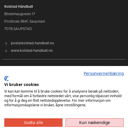
Kolstad Håndball
Blisterhaugveien 17
Postboks 9641, Saupstad
7078 SAUPSTAD
post@kolstad-handball.no
www.kolstad-handball.no
Kontakt oss
Personvernerklæring
Om Kolstad Håndball
Vi bruker cookies
Vi kan kan komme til å bruke cookies for å analysere besøk på nettsiden,
med formål om å forbedre nettstedet vårt, vise personlig tilpasset innhold
Billetter og sesongkort kjøpes her
og for å gi deg en flott nettstedopplevelse. For mer informasjon om
informasjonskapslene vi bruker, åpne innstillingene.
Godta alle
Kun nødvendige