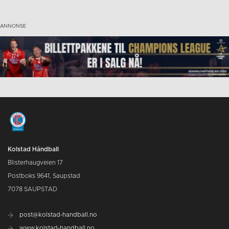
Kolstad Håndball
Blisterhaugveien 17
Postboks 9641, Saupstad
7078 SAUPSTAD
post@kolstad-handball.no
www.kolstad-handball.no