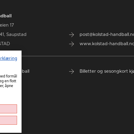
dball
eien 17
41, Saupstad
post@kolstad-handball.n
STAD
www.kolstad-handball.n
rklæring
tad Håndball
Billetter og sesongkort k
 med formål
eg en flott
er, åpne