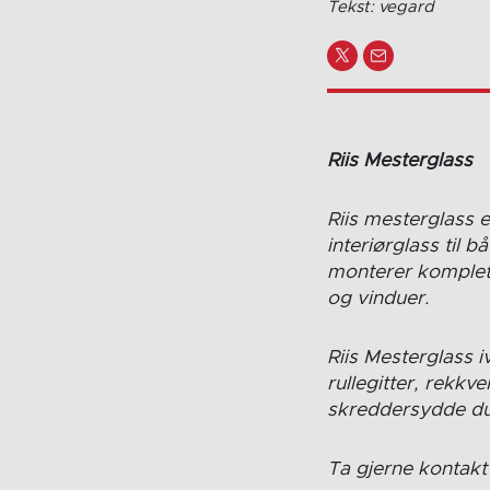
Tekst: vegard
Riis Mesterg
Riis mesterglass 
interiørglass til 
monterer komplett
og vinduer.
Riis Mesterglass i
rullegitter, rekkv
skreddersydde dus
Ta gjerne kontakt 