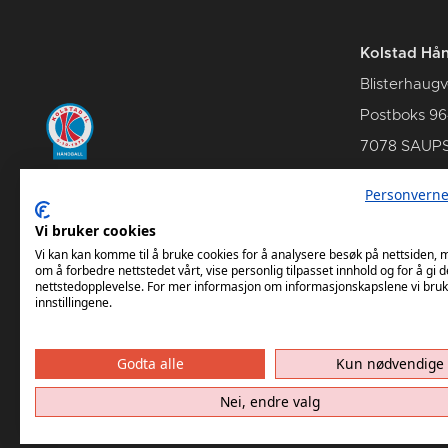
Kolstad Hån
Blisterhaugv
Postboks 96
7078 SAUP
Personverne
Vi bruker cookies
Kontakt oss
Om Kols
Vi kan kan komme til å bruke cookies for å analysere besøk på nettsiden,
om å forbedre nettstedet vårt, vise personlig tilpasset innhold og for å gi d
nettstedopplevelse. For mer informasjon om informasjonskapslene vi bruk
innstillingene.
Godta alle
Kun nødvendige
Nei, endre valg