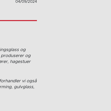
04/09/2024
ningsglass og
r, produserer og
ører, hagestuer
 forhandler vi også
erming, gulvglass,