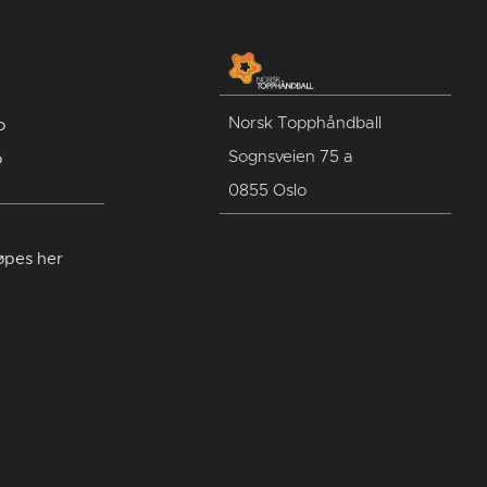
Norsk Topphåndball
o
Sognsveien 75 a
o
0855 Oslo
jøpes her