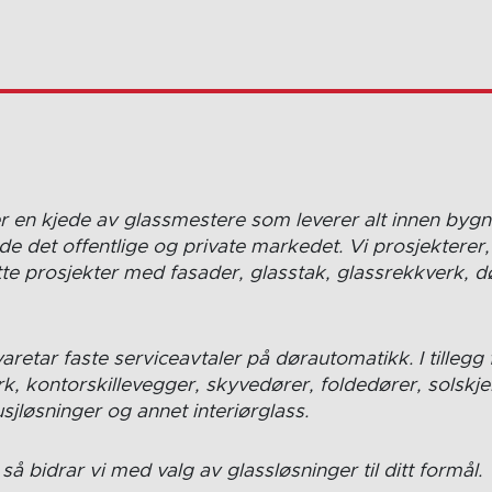
lass
er en kjede av glassmestere som leverer alt innen byg
både det offentlige og private markedet. Vi prosjektere
e prosjekter med fasader, glasstak, glassrekkverk, d
varetar faste serviceavtaler på dørautomatikk. I tillegg
erk, kontorskillevegger, skyvedører, foldedører, solskj
jløsninger og annet interiørglass.
så bidrar vi med valg av glassløsninger til ditt formål.